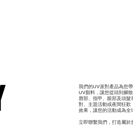
Y
Y
我們的UV派對產品為您
UV顏料，讓您從頭到腳
唇部、指甲、眼部及頭髮
對、主題活動或夜間狂歡
效果，讓您的活動成為全
立即聯繫我們，打造屬於