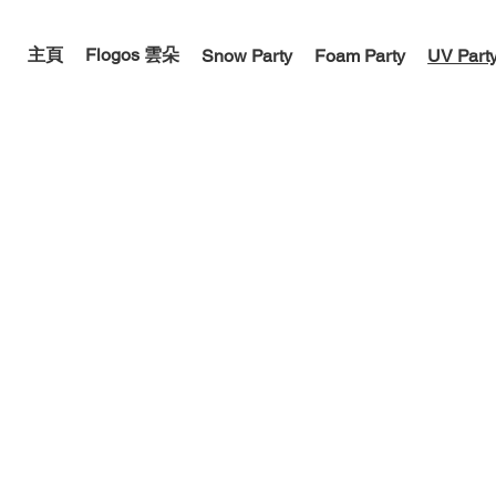
主頁
Flogos 雲朵
Snow Party
Foam Party
UV Part