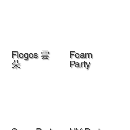
Flogos 雲
Foam
朵
Party