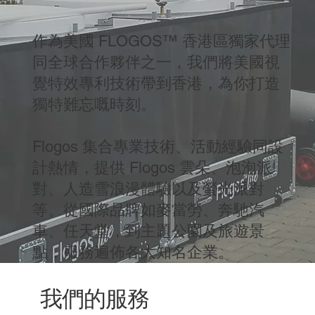
作為美國 FLOGOS™ 香港區獨家代理
同全球合作夥伴之一，我們將美國視
覺特效專利技術帶到香港，為你打造
獨特難忘嘅時刻。
Flogos 集合專業技術、活動經驗同設
計熱情，提供 Flogos 雲朵、泡泡派
對、人造雪浪漫體驗以及螢光派對
等。從國際品牌如麥當勞、奔馳汽
車、任天堂，到主題公園及旅遊景
點，服務遍佈各大知名企業。
​我們的服務