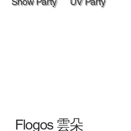
Snow Party
UV Party
Flogos 雲朵